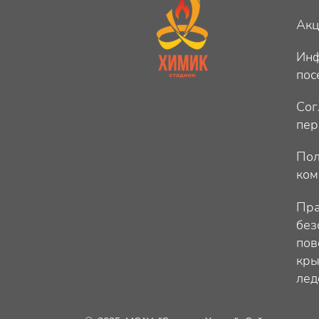
Ак
Инф
пос
Сог
пер
Пол
ком
Пра
без
пов
кры
лед