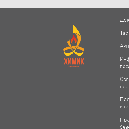
Док
Та
Ак
Инф
пос
Сог
пер
Пол
ком
Пра
без