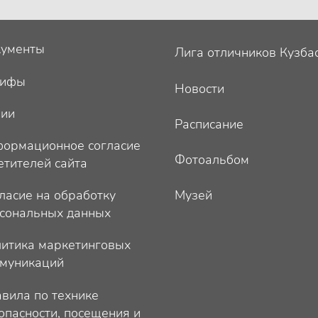
ументы
Лига отличников Кузба
рифы
Новости
ции
Расписание
ормационное согласие
Фотоальбом
етителей сайта
ласие на обработку
Музей
сональных данных
итика маркетинговых
муникаций
вила по технике
опасности, посещения и