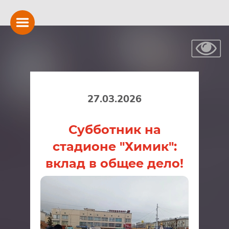
27.03.2026
Субботник на
стадионе "Химик":
вклад в общее дело!