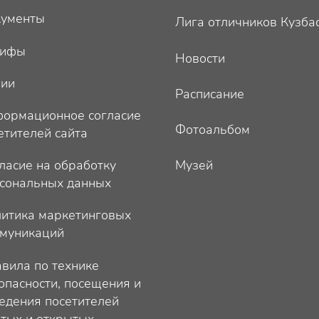
ументы
Лига отличников Кузба
рифы
Новости
ции
Расписание
ормационное согласие
Фотоальбом
етителей сайта
ласие на обработку
Музей
сональных данных
итика маркетинговых
муникаций
вила по технике
опасности, посещения и
едения посетителей
тых и открытых