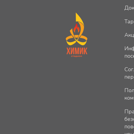
Док
Та
Ак
Инф
пос
Сог
пер
Пол
ком
Пра
без
пов
кры