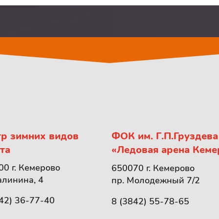
р зимних видов
ФОК им. Г.П.Груздева
та
«Ледовая арена Кеме
0 г. Кемерово
650070 г. Кемерово
алинина, 4
пр. Молодежный 7/2
42) 36-77-40
8 (3842) 55-78-65