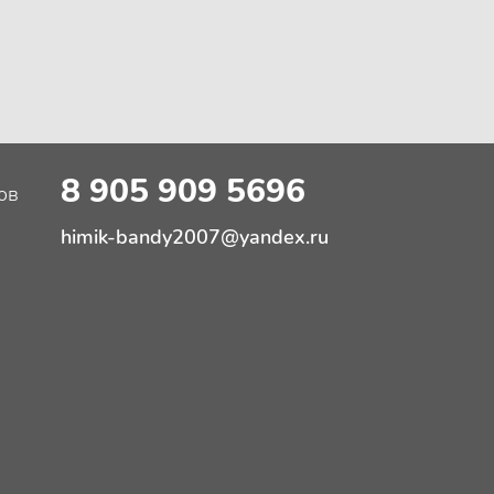
8 905 909 5696
ов
himik-bandy2007@yandex.ru