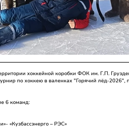
ерритории хоккейной коробки ФОК им. Г.П. Грузде
турнир по хоккею в валенках "Горячий лёд-2026"
е 6 команд:
и»- «Кузбассэнерго – РЭС»