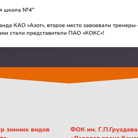
я школа №4"
нда КАО «Азот», второе место завоевали тренеры
ами стали представители ПАО «КОКС»!
р зимних видов
ФОК им. Г.П.Груздева