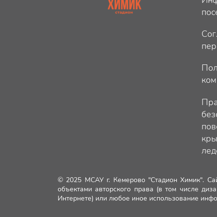
пос
Сог
пер
Пол
ком
Пра
без
пов
кры
лед
© 2025 МСАУ г. Кемерово "Стадион Химик". Са
объектами авторского права (в том числе диза
Интернете) или любое иное использование инфо