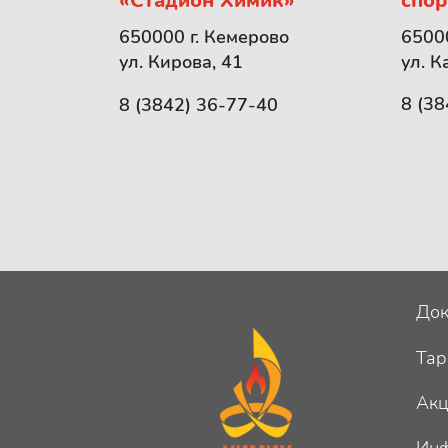
«Стадион Химик»
спор
65000
650000 г. Кемерово
ул. К
ул. Кирова, 41
8 (38
8 (3842) 36-77-40
Док
Та
Ак
Инф