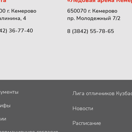
та
«Ледовая арена Кеме
0 г. Кемерово
650070 г. Кемерово
алинина, 4
пр. Молодежный 7/2
42) 36-77-40
8 (3842) 55-78-65
ументы
Лига отличников Кузба
рифы
Новости
ции
Расписание
ормационное согласие