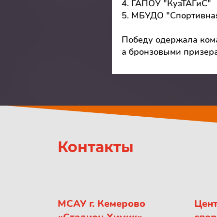
4. ГАПОУ "КузТАГиС"
5. МБУДО "Спортивна
Победу одержала кома
а бронзовыми призер
Контакты
МСАУ г. Кемерово
Цент